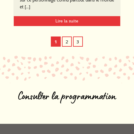
et [...]
Lire la suite
1
2
3
Consulter la programmation