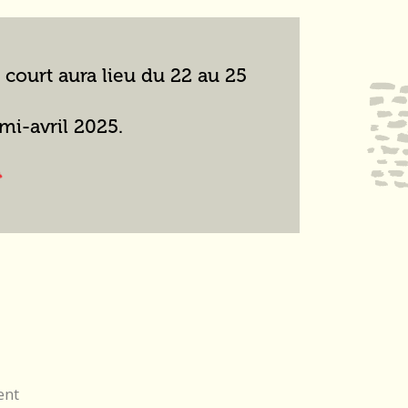
 court aura lieu du 22 au 25
mi-avril 2025.
ent