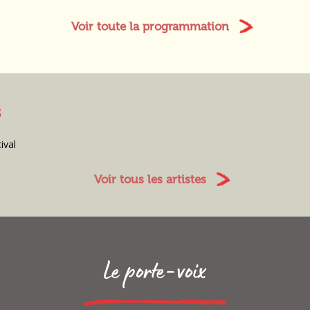
Voir toute la programmation
s
ival
Voir tous les artistes
Le porte-voix