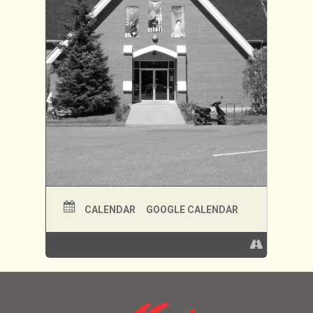
Ce spectacle est présenté en partenariat
avec le Pavillon des arts et de la culture
de Coaticook. Vous êtes invité.es à
acheter vos places sur le site web du
partenaire, en suivant
ce lien
.
CALENDAR
GOOGLE CALENDAR