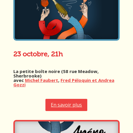
23 octobre, 21h
La petite boîte noire (58 rue Meadow,
Sherbrooke)
avec
Michel Faubert
,
Fred Péloquin et Andrea
Gozzi
En savoir plus