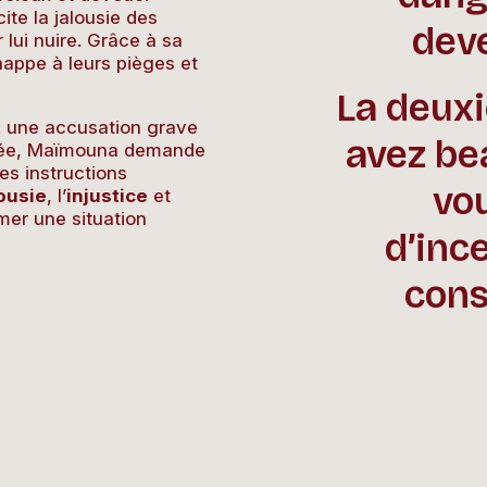
te la jalousie des
deve
r lui nuire. Grâce à sa
happe à leurs pièges et
La deuxi
 : une accusation grave
avez be
arée, Maïmouna demande
es instructions
vo
lousie
, l’
injustice
et
mer une situation
d’inc
cons