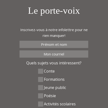
avec le P’tit bonheur de St-Camille. Vous
êtes invité.es à acheter vos places sur le
Le porte-voix
site web
du partenaire.
Inscrivez-vous à notre infolettre pour ne
rien manquer!
Quels sujets vous intéressent?
Conte
Formations
Jeune public
Poésie
Activités scolaires