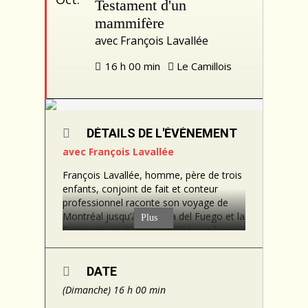
Testament d'un
mammifère
avec François Lavallée
16 h 00 min
Le Camillois
DÉTAILS DE L'ÉVÉNEMENT
avec
François Lavallée
François Lavallée, homme, père de trois
enfants, conjoint de fait et conteur
professionnel raconte son voyage de
Montréal jusqu’à la Tierra del Fuego et la
Plus
Patagonie après avoir réalisé que la vie
l’avait bouffé. Seul dans le ventre de la
vie, comme Jonas dans la baleine, il
DATE
marche dans sa toundra en solitaire
avec le but d’atteindre le bout du monde
(Dimanche) 16 h 00 min
pour y trouver la paix.