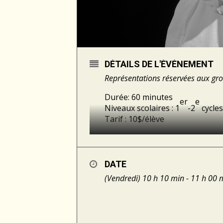
DÉTAILS DE L'ÉVÉNEMENT
Représentations réservées aux gro
Durée: 60 minutes
er
e
Niveaux scolaires : 1
-2
cycles
Tarif : 10$/élève
Noël, Hanukkah, le Nouvel An chi
au monde les gens fêtent sous
histoires!
DATE
(Vendredi) 10 h 10 min - 11 h 00 
Possibilité de subvention da
Programme de soutien au développe
de-Sherbrooke
.
Renseignements et réservati