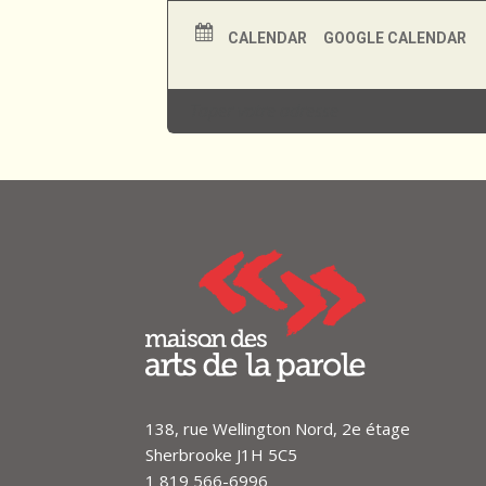
819.566.6996
info@maisondesartsdelaparole
CALENDAR
GOOGLE CALENDAR
138, rue Wellington Nord, 2e étage
Sherbrooke J1H 5C5
1 819 566-6996