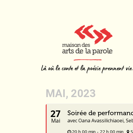
MAI, 2023
27
Soirée de performan
Mai
avec Oana Avassilichiaoei, Se
20 h 00 min - 22 h 00 min
S