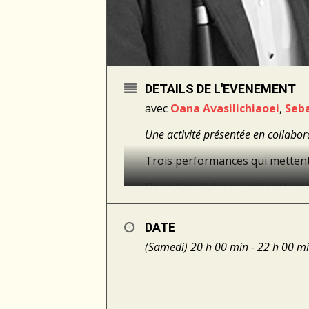
DÉTAILS DE L'ÉVÉNEMENT
avec
Oana Avasilichiaoei
,
Seba
Une activité présentée en collabo
Trois performances qui mettent
Oana Avasilichiaoei présentera 
multimedia qui utilise la vidéo, 
contact pour aborder les thèmes
DATE
oeuvre, qui mettra en valeur l’age
(Samedi) 20 h 00 min - 22 h 00 m
Sebastian Dicenaire présentera
et tentaculaire. Au départ, un r
déréglant le système « langage 
des allures de tract philosophiq