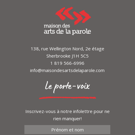
Arts de Montréal, de la Maison de la
culture Mercier et la complicité de la Ville
de Saint-Jean-sur-Richelieu.
20$
Ce spectacle est présenté en partenariat
avec le P’tit bonheur de St-Camille. Vous
êtes invité.es à acheter vos places sur le
138, rue Wellington Nord, 2e étage
site web du partenaire, en suivant
ce
Sherbrooke J1H 5C5
lien
.
1 819 566-6996
info@maisondesartsdelaparole.com
Le porte-voix
Inscrivez-vous à notre infolettre pour ne
rien manquer!