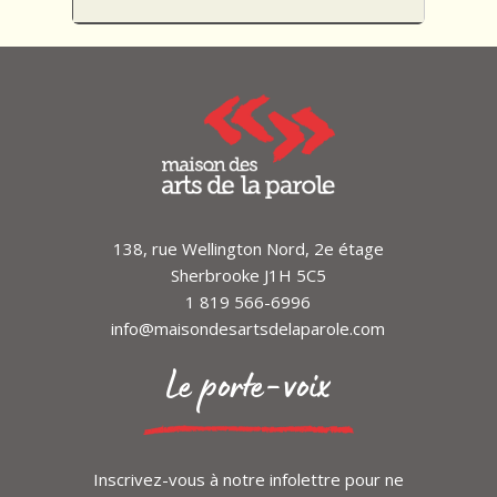
collective et adresse individuelle.
La performance sera suivie d’une
discussion avec le public.
gratuit
Cet événement est présenté en
partenariat avec Sporobole, centre en
art actuel. Vous êtes invité.es à réserver
vos places sur le site web du partenaire,
en suivant
ce lien.
138, rue Wellington Nord, 2e étage
Sherbrooke J1H 5C5
1 819 566-6996
info@maisondesartsdelaparole.com
Le porte-voix
Inscrivez-vous à notre infolettre pour ne