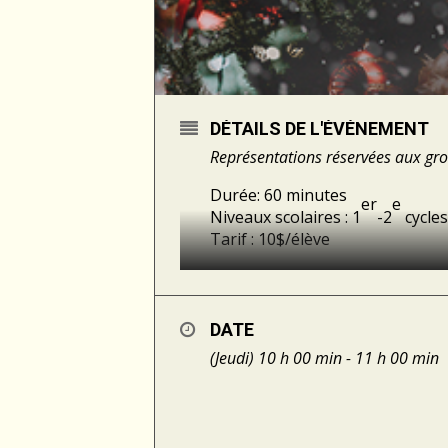
DÉTAILS DE L'ÉVÉNEMENT
Représentations réservées aux gro
Durée: 60 minutes
er
e
Niveaux scolaires : 1
-2
cycles
Tarif : 10$/élève
Une chaise et un verre d’eau.
Des histoires de saison, les deu
flocons.
DATE
Et en guise de coin du feu, la ch
(Jeudi) 10 h 00 min - 11 h 00 min
et son sens du mot juste qui vo
Possibilité de subvention da
Programme de soutien au développe
de-Sherbrooke
.