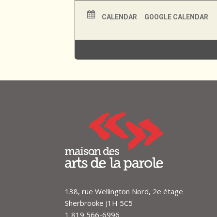
Renseignements et réservati
CALENDAR
GOOGLE CALENDAR
819.566.6996
info@maisondesartsdelaparole
138, rue Wellington Nord, 2e étage
Sherbrooke J1H 5C5
1 819 566-6996