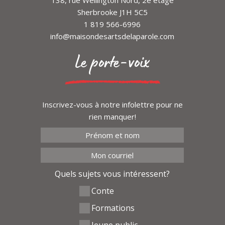
Nom
Sherbrooke J1H 5C5
1 819 566-6996
Date souhaitée
*
info@maisondesartsdelaparole.com
jeudi 21 octobre
Le porte-voix
vendredi 22 octobre
Inscrivez-vous à notre infolettre pour ne
Heure souhaitée (veuillez
rien manquer!
noter que le service est offert
de 6h à 8h30 AM)
*
Heures
Minutes
:
Quels sujets vous intéressent?
Numéro de téléphone
*
Conte
Formations
Jeune public