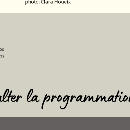
photo: Clara Houeix
vos
ets
ulter la programmatio