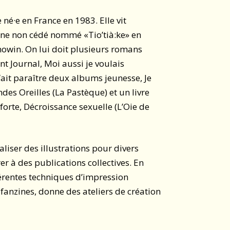
e né·e en France en 1983. Elle vit
one non cédé nommé «Tio’tià:ke» en
win. On lui doit plusieurs romans
t Journal, Moi aussi je voulais
fait paraître deux albums jeunesse, Je
ndes Oreilles (La Pastèque) et un livre
forte, Décroissance sexuelle (L’Oie de
réaliser des illustrations pour divers
r à des publications collectives. En
fférentes techniques d’impression
 fanzines, donne des ateliers de création