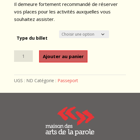
Il demeure fortement recommandé de réserver
vos places pour les activités auxquelles vous
souhaitez assister.
Type du billet
quantité
Ajouter au panier
de
Passeport
du
UGS :
ND
Catégorie :
Passeport
festival
Les
jours
sont
contés
2026