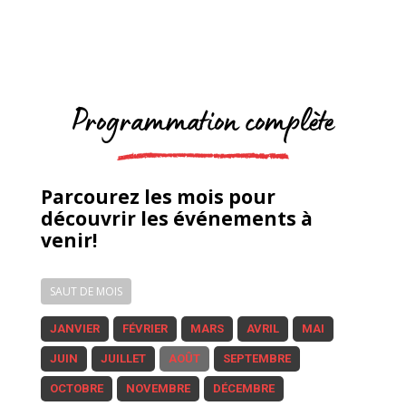
Programmation complète
Parcourez les mois pour
découvrir les événements à
venir!
SAUT DE MOIS
JANVIER
FÉVRIER
MARS
AVRIL
MAI
JUIN
JUILLET
AOÛT
SEPTEMBRE
OCTOBRE
NOVEMBRE
DÉCEMBRE